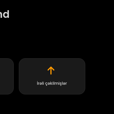
nd
İrəli çəkilmişlər