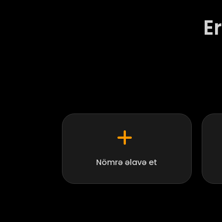
E
Nömrə əlavə et