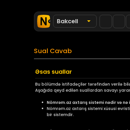
Bakcell
Sual Cavab
Əsas suallar
Bu bölümdə istifadəçilər tərəfindən verilə bil
Aşağıda qeyd edilən suallardan savayı yarana
Nömrəm.az axtarış sistemi nədir və nə 
Nömrəm.az axtarış sistemi xüsusi evristi
bir sistemdir.