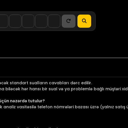
əcək standart sualların cavabları dərc edilir.
 biləcək hər hansı bir sual və ya problemlə bağlı müştəri xid
üçün nəzərdə tutulur?
k analiz vasitəsilə telefon nömrələri bazası üzrə (yalnız satı