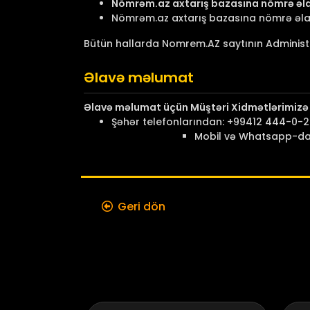
Nömrəm.az axtarış bazasına nömrə əla
Nömrəm.az axtarış bazasına nömrə əlavə
Bütün hallarda Nomrem.AZ saytının Administr
Əlavə məlumat
Əlavə məlumat üçün Müştəri Xidmətlərimizə 
Şəhər telefonlarından: +99412 444-0-
Mobil və Whatsapp-d
Geri dön