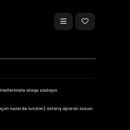
mətlərimizlə əlaqə saxlayın.
ş üçün nəzərdə tutulan) axtarış aparan xüsusi