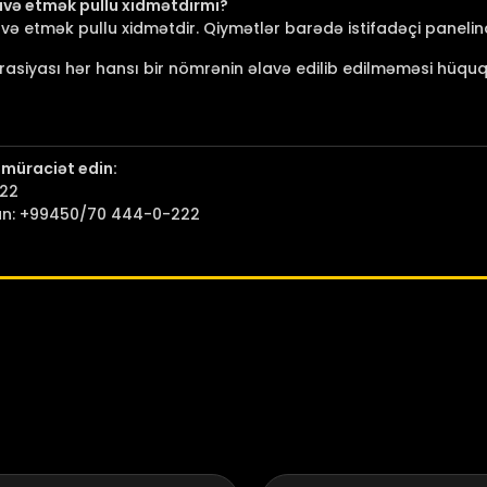
və etmək pullu xidmətdirmi?
 etmək pullu xidmətdir. Qiymətlər barədə istifadəçi panelində
asiyası hər hansı bir nömrənin əlavə edilib edilməməsi hüquq
müraciət edin:
222
an: +99450/70 444-0-222